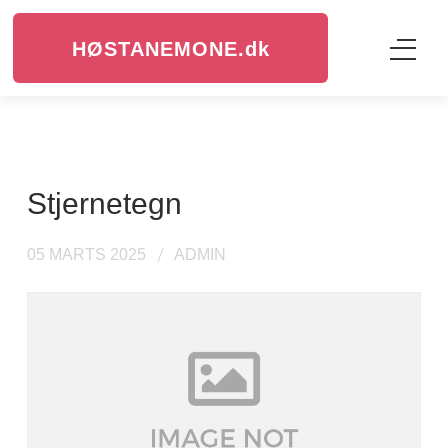
HØSTANEMONE.
dk
stjernetegn
05 MARTS 2025
ADMIN